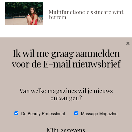
Multifunctionele skincare wint
terrein
×
Volg ons
Ik wil me graag aanmelden
voor de E-mail nieuwsbrief
Instagram
Facebook
Van welke magazines wil je nieuws
ontvangen?
@
debeautyprofessional
De Beauty Professional
Massage Magazine
Mijn gegevens