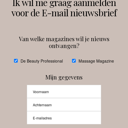
Ik wil me graag aanmelden
voor de E-mail nieuwsbrief
Instagram
Facebook
Van welke magazines wil je nieuws
ontvangen?
@
debeautyprofessional
De Beauty Professional
Massage Magazine
Mijn gegevens
Laat meer posts zien
Beauty-Pro.nl