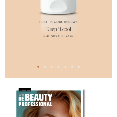
HUID
PRODUCTNIEUWS
Keep it cool
de
POSTED
6 AUGUSTUS, 2026
ON