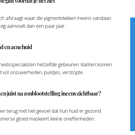
gint voordat je het ziet
e zich afvraagt waar die pigmentvlekken ineens vandaan
ig aanvoelt dan een paar jaar...
id en acnehuid
eidsspecialisten hetzelfde gebeuren: klanten komen
 vol onzuiverheden, puistjes, verstopte...
 juist na zonblootstelling ineens zichtbaar?
r terug met het gevoel dat hun huid er gezond
n zomerse gloed maskeert kleine oneffenheden...