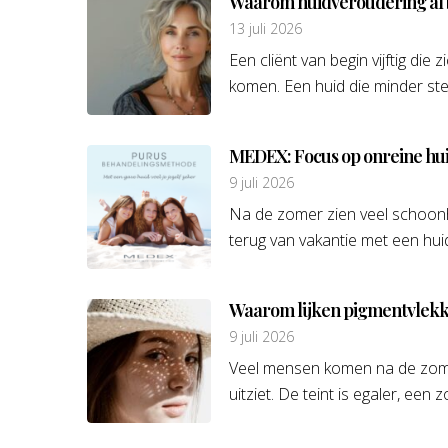
Waarom huidveroudering al be
13 juli 2026
Een cliënt van begin vijftig di
komen. Een huid die minder stev
MEDEX: Focus op onreine hu
9 juli 2026
Na de zomer zien veel schoonh
terug van vakantie met een huid
Waarom lijken pigmentvlekken
9 juli 2026
Veel mensen komen na de zome
uitziet. De teint is egaler, ee