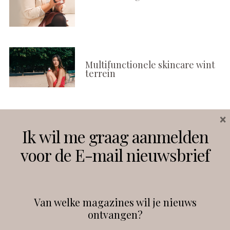
Multifunctionele skincare wint
terrein
×
Volg ons
Ik wil me graag aanmelden
voor de E-mail nieuwsbrief
Instagram
Facebook
Van welke magazines wil je nieuws
ontvangen?
@
debeautyprofessional