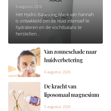
6 augustus 2026
Het Hydro Balancing Mask van hannah
is ontwikkeld om de huid intensief te
hydrateren en de vochtbalans te
herstellen…
Van zonneschade naar
huidverbetering
6 augustus 2026
De kracht van
liposomaal magnesium
5 augustus 2026