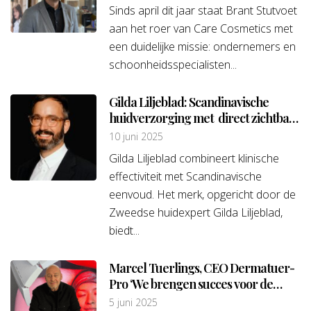
Sinds april dit jaar staat Brant Stutvoet
aan het roer van Care Cosmetics met
een duidelijke missie: ondernemers en
schoonheidsspecialisten...
Gilda Liljeblad: Scandinavische
huidverzorging met direct zichtbaar
resultaat
10 juni 2025
Gilda Liljeblad combineert klinische
effectiviteit met Scandinavische
eenvoud. Het merk, opgericht door de
Zweedse huidexpert Gilda Liljeblad,
biedt...
Marcel Tuerlings, CEO Dermatuer-
Pro ‘We brengen succes voor de
ondernemer die met ons werkt’
5 juni 2025