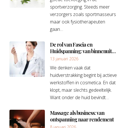
sportverzorging. Steeds meer
verzorgers zoals sportmasseurs
maar ook fysiotherapeuten
gaan…
De rol van Fascia en
Huidspanning: van binnenuit
verstrakken by Mardge
13 januari 2026
Pascaud
We denken vaak dat
huidverstrakking begint bij actieve
werkstoffen in cosmetica. En dat
klopt, maar slechts gedeeltelijk.
Want onder de huid bevindt…
Massage als business: van
ontspanning naar rendement
8 januari 2026