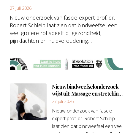
dan injectables
27 juli 2026
Nieuw onderzoek van fascie-expert prof. dr.
Robert Schleip laat zien dat bindweefsel een
veel grotere rol speelt bij gezondheid,
pijnklachten en huidveroudering…
Nieuw bindweefselonderzoek
wijst uit: Massage en stretching
vaak effectiever dan injectables
27 juli 2026
Nieuw onderzoek van fascie-
expert prof. dr. Robert Schleip
laat zien dat bindweefsel een veel