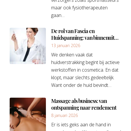
maar ook fysiotherapeuten
gaan…
De rol van Fascia en
Huidspanning: van binnenuit
verstrakken by Mardge
13 januari 2026
Pascaud
We denken vaak dat
huidverstrakking begint bij actieve
werkstoffen in cosmetica. En dat
klopt, maar slechts gedeeltelijk.
Want onder de huid bevindt…
Massage als business: van
ontspanning naar rendement
8 januari 2026
Er is iets geks aan de hand in