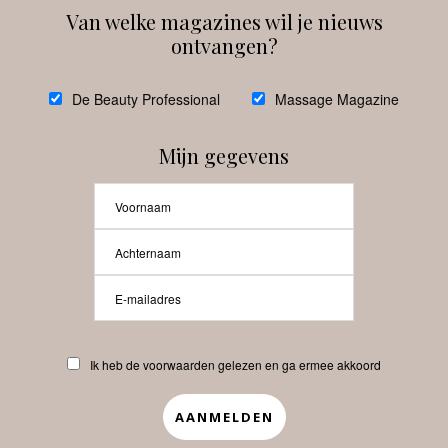
Van welke magazines wil je nieuws
ontvangen?
@
debeautyprofessional
De Beauty Professional
Massage Magazine
Mijn gegevens
Laat meer posts zien
Beauty-Pro.nl
Ik heb de voorwaarden gelezen en ga ermee akkoord
Vacatures
Abonneren
Contact
Privacyverklaring
APP