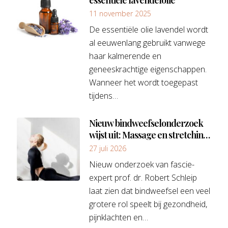
11 november 2025
De essentiële olie lavendel wordt
al eeuwenlang gebruikt vanwege
haar kalmerende en
geneeskrachtige eigenschappen.
Wanneer het wordt toegepast
tijdens…
Nieuw bindweefselonderzoek
wijst uit: Massage en stretching
vaak effectiever dan injectables
27 juli 2026
Nieuw onderzoek van fascie-
expert prof. dr. Robert Schleip
laat zien dat bindweefsel een veel
grotere rol speelt bij gezondheid,
pijnklachten en…