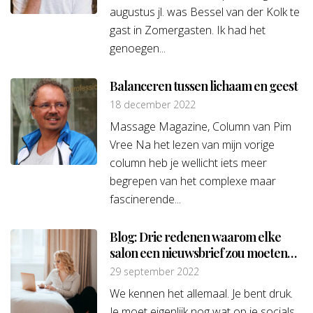
augustus jl. was Bessel van der Kolk te
gast in Zomergasten. Ik had het
genoegen...
Balanceren tussen lichaam en geest
18 december 2022
Massage Magazine, Column van Pim
Vree Na het lezen van mijn vorige
column heb je wellicht iets meer
begrepen van het complexe maar
fascinerende...
Blog: Drie redenen waarom elke
salon een nieuwsbrief zou moeten
hebben
29 september 2022
We kennen het allemaal. Je bent druk.
Je moet eigenlijk nog wat op je socials