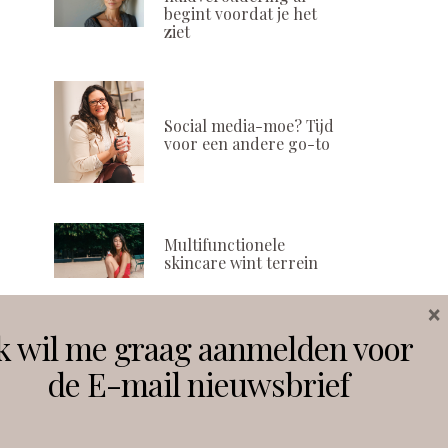
begint voordat je het
ziet
Social media-moe? Tijd
voor een andere go-to
Multifunctionele
skincare wint terrein
×
k wil me graag aanmelden voor
Volg ons
de E-mail nieuwsbrief
Instagram
Facebook