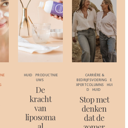
ONE
HUID
PRODUCTNIE
CARRIÈRE &
UWS
BEDRIJFSVOERING
E
G
XPERTCOLUMNS
HUI
De
D
HUID
kracht
Stop met
c
van
denken
liposoma
dat de
al
zomer