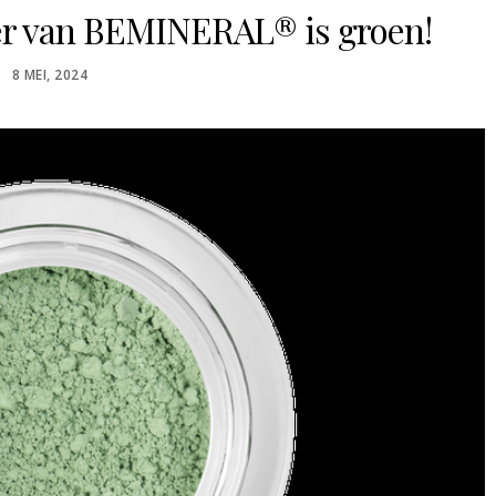
er van BEMINERAL® is groen!
POSTED
8 MEI, 2024
ON