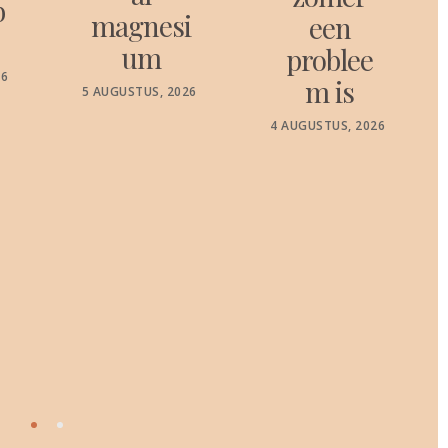
b
magnesi
een
um
problee
26
m is
POSTED
5 AUGUSTUS, 2026
ON
POSTED
4 AUGUSTUS, 2026
ON