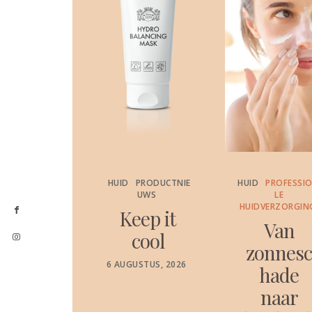
PRODUCTNIE
HUID
PRODUCTNIE
HUID
PROFESSI
UWS
UWS
LE
HUIDVERZORGIN
etensc
Keep it
Van
appelij
cool
zonnes
k
POSTED
6 AUGUSTUS, 2026
hade
ON
ewezen
naar
dratati