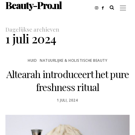
Beauty-Pro.nl
Dagelijkse archieven
1 juli 2024
HUID
NATUURLIJKE & HOLISTISCHE BEAUTY
Altearah introduceert het pure
freshness ritual
POSTED
1 JULI, 2024
ON