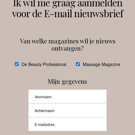
Ik wil me graag aanmelden
voor de E-mail nieuwsbrief
Instagram
Facebook
Van welke magazines wil je nieuws
ontvangen?
@
debeautyprofessional
De Beauty Professional
Massage Magazine
Mijn gegevens
Laat meer posts zien
Beauty-Pro.nl