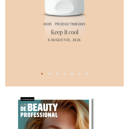
HUID
PRODUCTNIEUWS
Keep it cool
de
POSTED
6 AUGUSTUS, 2026
ON