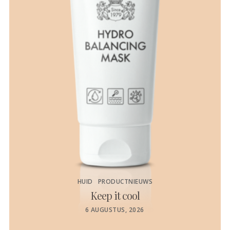
HUID
PRODUCTNIEUWS
Keep it cool
de
POSTED
6 AUGUSTUS, 2026
ON