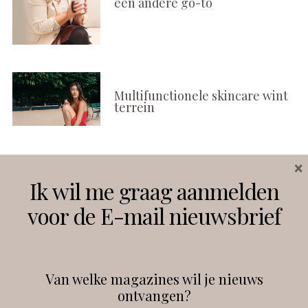
een andere go-to
Multifunctionele skincare wint
terrein
×
Volg ons
Ik wil me graag aanmelden
voor de E-mail nieuwsbrief
Instagram
Facebook
Van welke magazines wil je nieuws
ontvangen?
@
debeautyprofessional