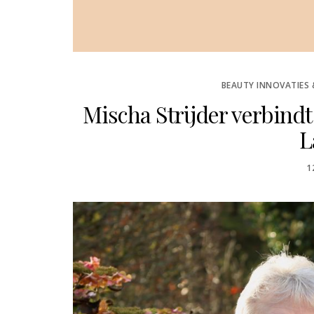
BEAUTY INNOVATIES
Mischa Strijder verbind
L
P
1
O