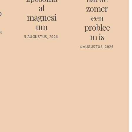
al
zomer
b
magnesi
een
um
problee
26
m is
POSTED
5 AUGUSTUS, 2026
ON
POSTED
4 AUGUSTUS, 2026
ON