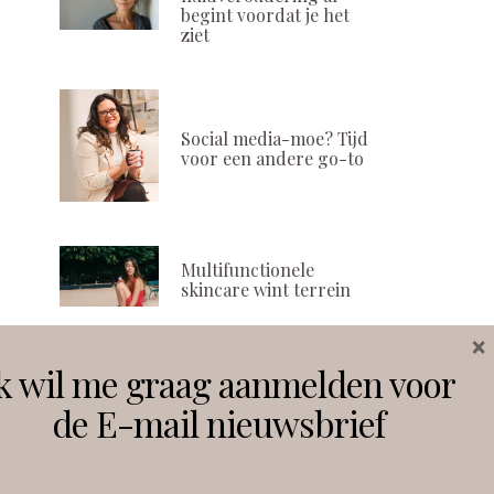
begint voordat je het
ziet
Social media-moe? Tijd
voor een andere go-to
Multifunctionele
skincare wint terrein
×
k wil me graag aanmelden voor
Volg ons
de E-mail nieuwsbrief
Instagram
Facebook