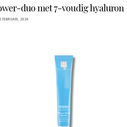
wer-duo met 7-voudig hyaluron
OSTED
2 FEBRUARI, 2026
N