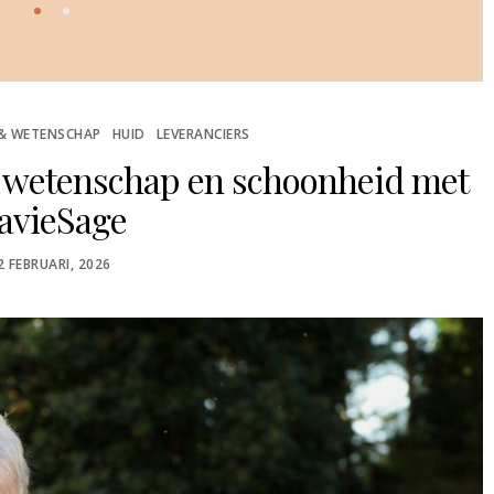
 & WETENSCHAP
HUID
LEVERANCIERS
t wetenschap en schoonheid met
avieSage
OSTED
2 FEBRUARI, 2026
N