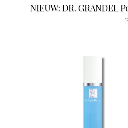
NIEUW: DR. GRANDEL Po
P
1
O