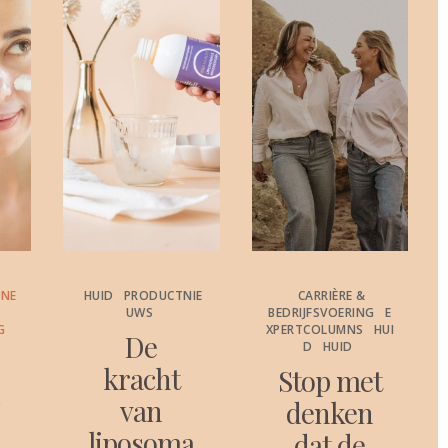
ONE
HUID
PRODUCTNIE
CARRIÈRE &
UWS
BEDRIJFSVOERING
E
G
XPERTCOLUMNS
HUI
De
D
HUID
kracht
Stop met
c
van
denken
liposoma
dat de