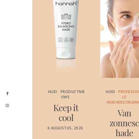
PRODUCTNIE
HUID
PRODUCTNIE
HUID
PROFESSI
UWS
UWS
LE
HUIDVERZORGIN
etensc
Keep it
Van
appelij
cool
zonnes
k
POSTED
6 AUGUSTUS, 2026
hade
ON
ewezen