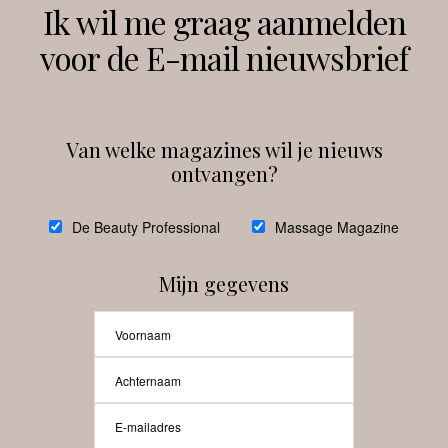
Volg ons
Ik wil me graag aanmelden
voor de E-mail nieuwsbrief
Instagram
Facebook
Van welke magazines wil je nieuws
ontvangen?
@
debeautyprofessional
De Beauty Professional
Massage Magazine
Mijn gegevens
Laat meer posts zien
Beauty-Pro.nl