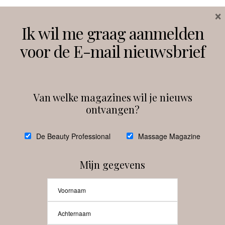
×
Volg ons
Ik wil me graag aanmelden
voor de E-mail nieuwsbrief
Instagram
Facebook
Van welke magazines wil je nieuws
ontvangen?
@
debeautyprofessional
De Beauty Professional
Massage Magazine
Mijn gegevens
Laat meer posts zien