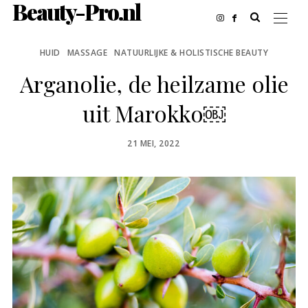
Beauty-Pro.nl
HUID
MASSAGE
NATUURLIJKE & HOLISTISCHE BEAUTY
Arganolie, de heilzame olie
uit Marokko￼
POSTED
21 MEI, 2022
ON