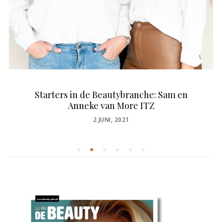
Starters in de Beautybranche: Sam en
Anneke van More ITZ
POSTED
2 JUNI, 2021
ON