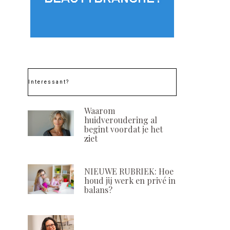
Interessant?
Waarom
huidveroudering al
begint voordat je het
ziet
NIEUWE RUBRIEK: Hoe
houd jij werk en privé in
balans?