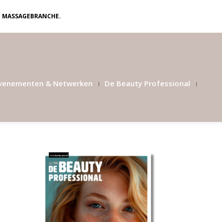
N MASSAGEBRANCHE.
venementen & Netwerken
De Beauty Professional