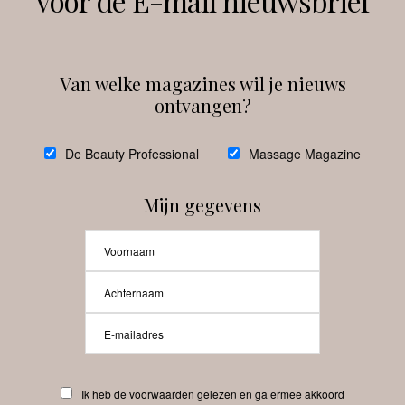
voor de E-mail nieuwsbrief
Instagram
Facebook
Van welke magazines wil je nieuws
ontvangen?
@
debeautyprofessional
De Beauty Professional
Massage Magazine
Mijn gegevens
Laat meer posts zien
Beauty-Pro.nl
Ik heb de voorwaarden gelezen en ga ermee akkoord