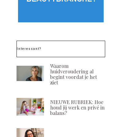
Interessant?
Waarom
huidveroudering al
begint voordat je het
ziet
NIEUWE RUBRIEK: Hoe
houd jij werk en privé in
balans?