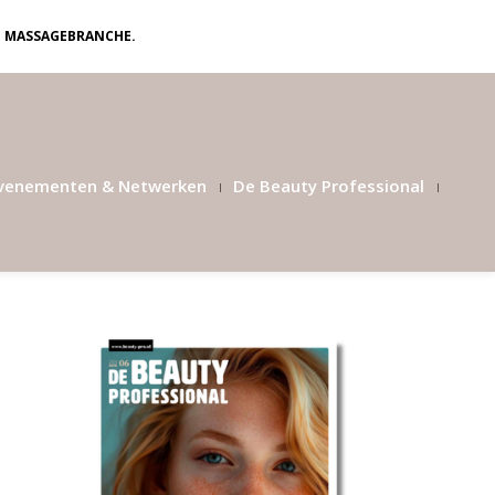
N MASSAGEBRANCHE.
venementen & Netwerken
De Beauty Professional