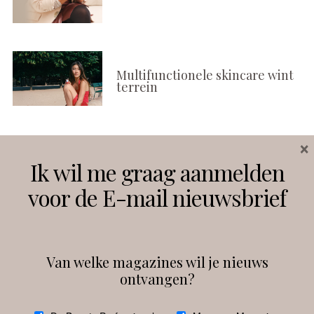
Multifunctionele skincare wint
terrein
×
Volg ons
Ik wil me graag aanmelden
voor de E-mail nieuwsbrief
Instagram
Facebook
Van welke magazines wil je nieuws
ontvangen?
@
debeautyprofessional