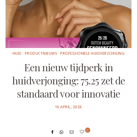
HUID
PRODUCTNIEUWS
PROFESSIONELE HUIDVERZORGING
Een nieuw tijdperk in
huidverjonging: 75.25 zet de
standaard voor innovatie
POSTED
16 APRIL, 2026
ON
0