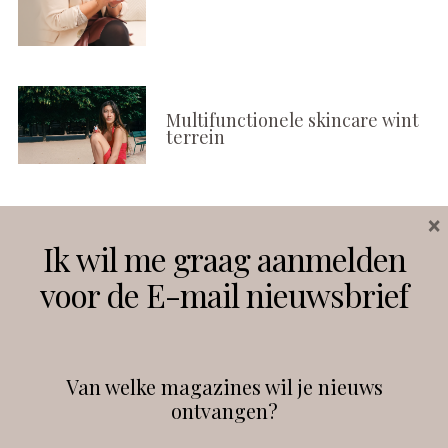
Multifunctionele skincare wint
terrein
×
Volg ons
Ik wil me graag aanmelden
voor de E-mail nieuwsbrief
Instagram
Facebook
Van welke magazines wil je nieuws
ontvangen?
@
debeautyprofessional