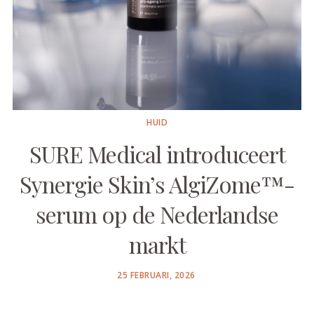
HUID
SURE Medical introduceert
Synergie Skin’s AlgiZome™-
serum op de Nederlandse
markt
POSTED
25 FEBRUARI, 2026
ON