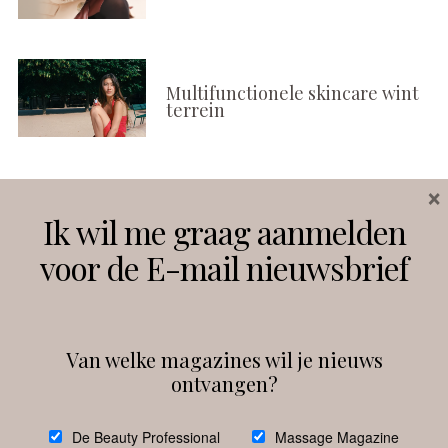
Multifunctionele skincare wint
terrein
×
Volg ons
Ik wil me graag aanmelden
voor de E-mail nieuwsbrief
Instagram
Facebook
Van welke magazines wil je nieuws
ontvangen?
@
debeautyprofessional
De Beauty Professional
Massage Magazine