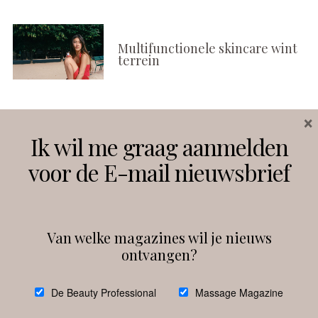
Multifunctionele skincare wint
terrein
×
Volg ons
Ik wil me graag aanmelden
voor de E-mail nieuwsbrief
Instagram
Facebook
Van welke magazines wil je nieuws
ontvangen?
@
debeautyprofessional
De Beauty Professional
Massage Magazine