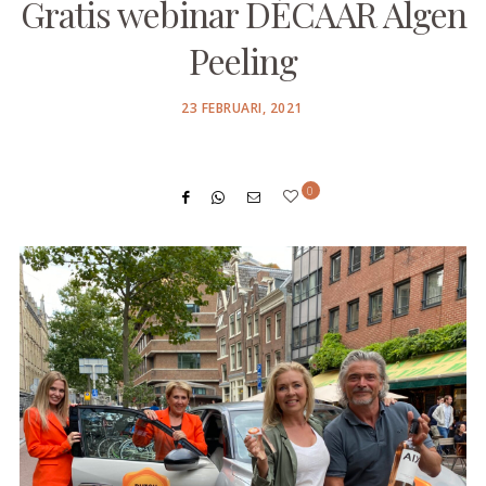
Gratis webinar DÉCAAR Algen
Peeling
POSTED
23 FEBRUARI, 2021
ON
0