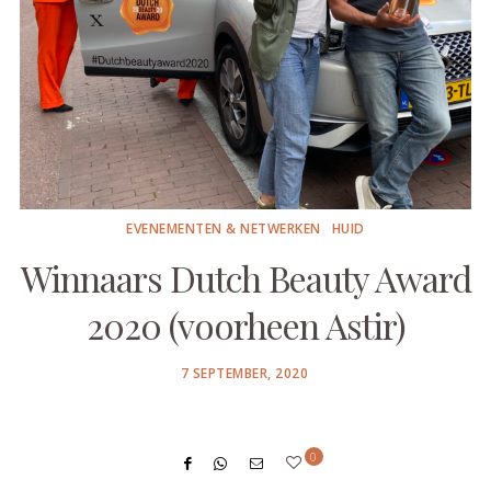
EVENEMENTEN & NETWERKEN
HUID
Winnaars Dutch Beauty Award
2020 (voorheen Astir)
POSTED
7 SEPTEMBER, 2020
ON
0