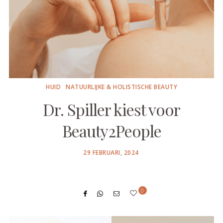
HUID
NATUURLIJKE & HOLISTISCHE BEAUTY
Dr. Spiller kiest voor
Beauty2People
POSTED
29 FEBRUARI, 2024
ON
0