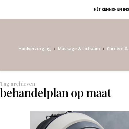
HÉT KENNIS- EN I
Huidverzorging
Massage & Lichaam
Carrière & 
Tag archieven
behandelplan op maat