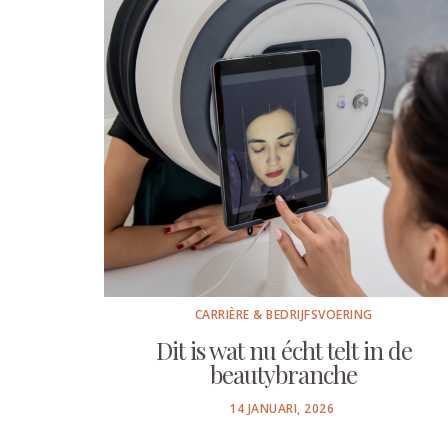
CARRIÈRE & BEDRIJFSVOERING
Dit is wat nu écht telt in de
beautybranche
POSTED
14 JANUARI, 2026
ON