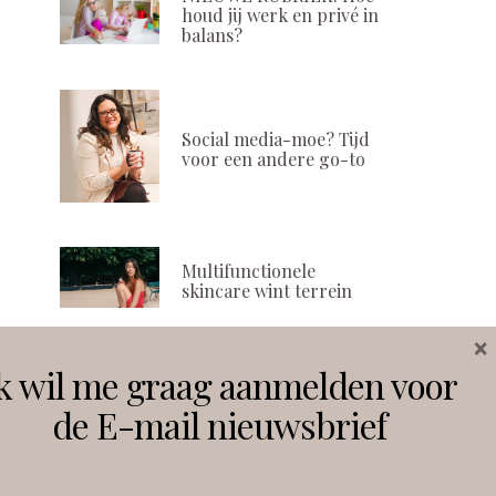
houd jij werk en privé in
balans?
Social media-moe? Tijd
voor een andere go-to
Multifunctionele
skincare wint terrein
×
k wil me graag aanmelden voor
Volg ons
de E-mail nieuwsbrief
Instagram
Facebook