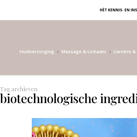
HÉT KENNIS- EN I
Huidverzorging
Massage & Lichaam
Carrière & 
Tag archieven
biotechnologische ingred