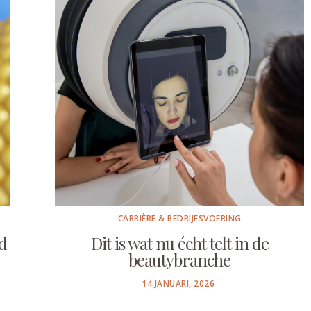
CARRIÈRE & BEDRIJFSVOERING
d
Dit is wat nu écht telt in de
beautybranche
POSTED
14 JANUARI, 2026
ON