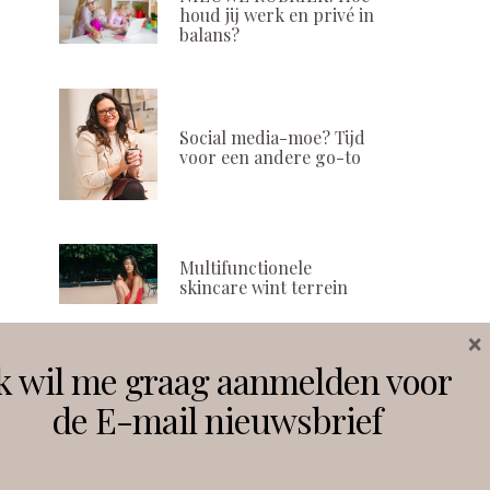
houd jij werk en privé in
balans?
Social media-moe? Tijd
voor een andere go-to
Multifunctionele
skincare wint terrein
×
k wil me graag aanmelden voor
Volg ons
de E-mail nieuwsbrief
Instagram
Facebook