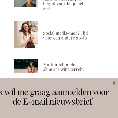
begint voordat je het
ziet
Social media-moe? Tijd
voor een andere go-to
Multifunctionele
skincare wint terrein
×
k wil me graag aanmelden voor
Volg ons
de E-mail nieuwsbrief
Instagram
Facebook