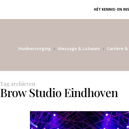
HÉT KENNIS- EN I
Huidverzorging
Massage & Lichaam
Carrière & 
Tag archieven
Brow Studio Eindhoven