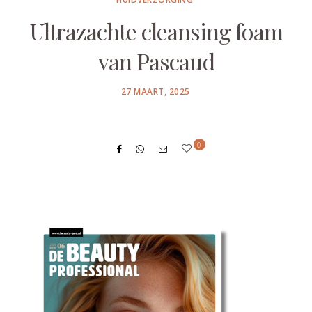
Ultrazachte cleansing foam
van Pascaud
POSTED
27 MAART, 2025
ON
0