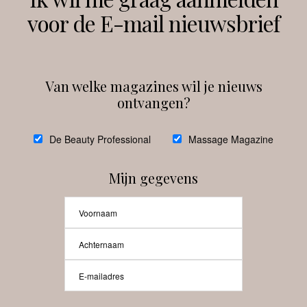
voor de E-mail nieuwsbrief
Instagram
Facebook
Van welke magazines wil je nieuws
ontvangen?
@
debeautyprofessional
De Beauty Professional
Massage Magazine
Mijn gegevens
Laat meer posts zien
Beauty-Pro.nl