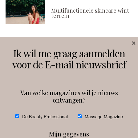
Multifunctionele skincare wint
terrein
×
Volg ons
Ik wil me graag aanmelden
voor de E-mail nieuwsbrief
Instagram
Facebook
Van welke magazines wil je nieuws
ontvangen?
@
debeautyprofessional
De Beauty Professional
Massage Magazine
Mijn gegevens