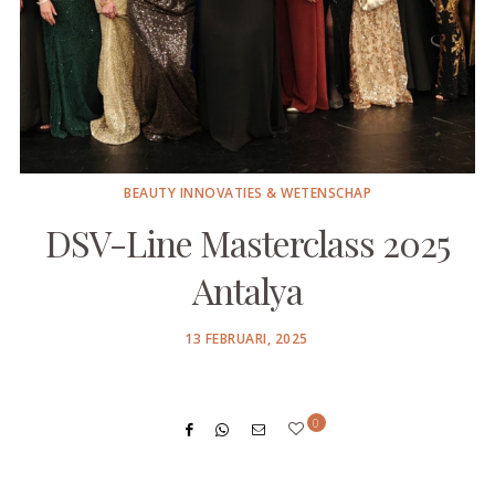
BEAUTY INNOVATIES & WETENSCHAP
DSV-Line Masterclass 2025
Antalya
POSTED
13 FEBRUARI, 2025
ON
0