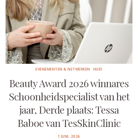
EVENEMENTEN & NETWERKEN
HUID
Beauty Award 2026 winnares
Schoonheidspecialist van het
jaar, Derde plaats: Tessa
Baboe van TesSkinClinic
POSTED
1 JUNI, 2026