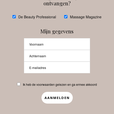
ontvangen?
@
debeautyprofessional
De Beauty Professional
Massage Magazine
Mijn gegevens
Laat meer posts zien
Beauty-Pro.nl
Ik heb de voorwaarden gelezen en ga ermee akkoord
Vacatures
Abonneren
Contact
Privacyverklaring
APP
Copyrights © 2025 Beauty Pro. All Rights Reserved.