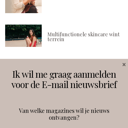
Multifunctionele skincare wint
terrein
×
Volg ons
Ik wil me graag aanmelden
voor de E-mail nieuwsbrief
Instagram
Facebook
Van welke magazines wil je nieuws
ontvangen?
@
debeautyprofessional