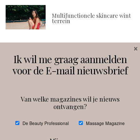
Multifunctionele skincare wint
terrein
×
Volg ons
Ik wil me graag aanmelden
voor de E-mail nieuwsbrief
Instagram
Facebook
Van welke magazines wil je nieuws
ontvangen?
@
debeautyprofessional
De Beauty Professional
Massage Magazine