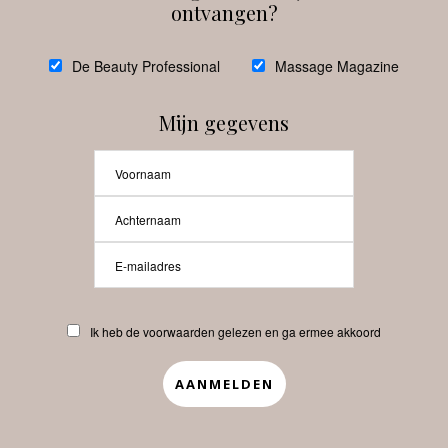
ontvangen?
@
debeautyprofessional
De Beauty Professional
Massage Magazine
Mijn gegevens
Laat meer posts zien
Beauty-Pro.nl
Ik heb de voorwaarden gelezen en ga ermee akkoord
Vacatures
Abonneren
Contact
Privacyverklaring
APP
Copyrights © 2025 Beauty Pro. All Rights Reserved.