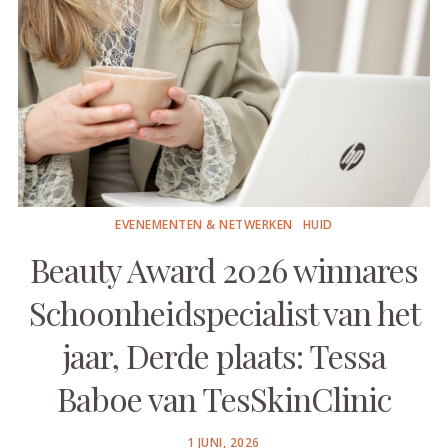
EVENEMENTEN & NETWERKEN
HUID
Beauty Award 2026 winnares
Schoonheidspecialist van het
jaar, Derde plaats: Tessa
Baboe van TesSkinClinic
POSTED
1 JUNI, 2026