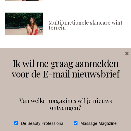
Multifunctionele skincare wint
terrein
×
Volg ons
Ik wil me graag aanmelden
voor de E-mail nieuwsbrief
Instagram
Facebook
Van welke magazines wil je nieuws
ontvangen?
@
debeautyprofessional
De Beauty Professional
Massage Magazine