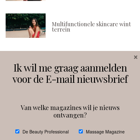
Multifunctionele skincare wint
terrein
×
Volg ons
Ik wil me graag aanmelden
voor de E-mail nieuwsbrief
Instagram
Facebook
Van welke magazines wil je nieuws
ontvangen?
@
debeautyprofessional
De Beauty Professional
Massage Magazine