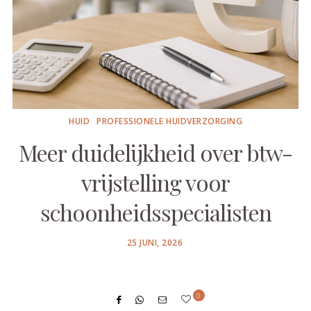
HUID
PROFESSIONELE HUIDVERZORGING
Meer duidelijkheid over btw-
vrijstelling voor
schoonheidsspecialisten
POSTED
25 JUNI, 2026
ON
0