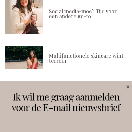
Social media-moe? Tijd voor
een andere go-to
Multifunctionele skincare wint
terrein
×
Volg ons
Ik wil me graag aanmelden
voor de E-mail nieuwsbrief
Instagram
Facebook