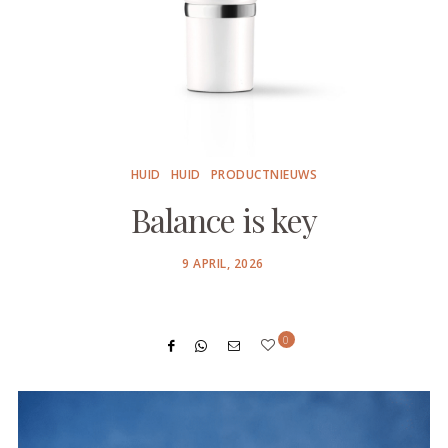
HUID
HUID
PRODUCTNIEUWS
Balance is key
POSTED
9 APRIL, 2026
ON
0