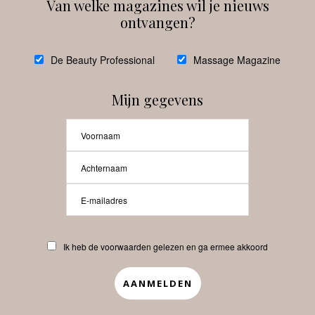
Van welke magazines wil je nieuws
ontvangen?
@
debeautyprofessional
De Beauty Professional
Massage Magazine
Mijn gegevens
Laat meer posts zien
Beauty-Pro.nl
Ik heb de voorwaarden gelezen en ga ermee akkoord
Vacatures
Abonneren
Contact
Privacyverklaring
APP
Copyrights © 2025 Beauty Pro. All Rights Reserved.