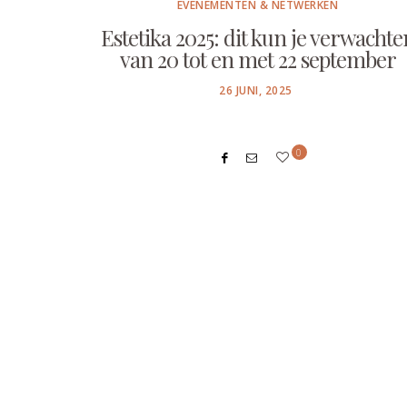
EVENEMENTEN & NETWERKEN
Estetika 2025: dit kun je verwachte
van 20 tot en met 22 september
POSTED
26 JUNI, 2025
ON
0