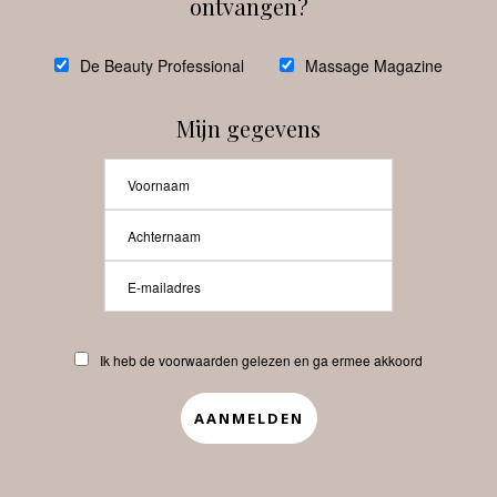
ontvangen?
@
debeautyprofessional
De Beauty Professional
Massage Magazine
Mijn gegevens
Laat meer posts zien
Beauty-Pro.nl
Ik heb de voorwaarden gelezen en ga ermee akkoord
Vacatures
Abonneren
Contact
Privacyverklaring
APP
Copyrights © 2025 Beauty Pro. All Rights Reserved.