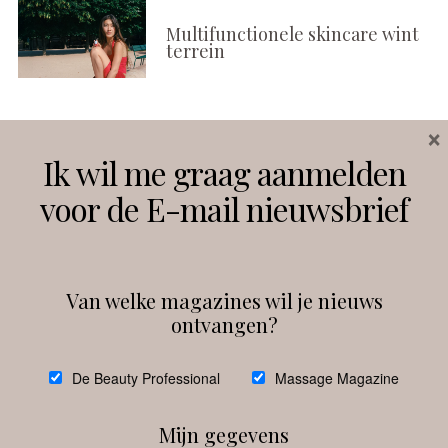
Multifunctionele skincare wint
terrein
×
Volg ons
Ik wil me graag aanmelden
voor de E-mail nieuwsbrief
Instagram
Facebook
Van welke magazines wil je nieuws
ontvangen?
@
debeautyprofessional
De Beauty Professional
Massage Magazine
Mijn gegevens