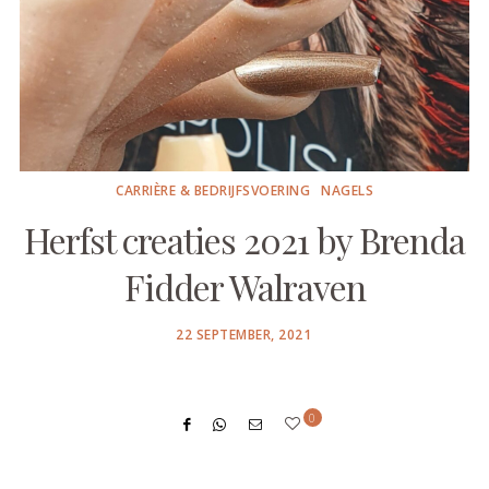
CARRIÈRE & BEDRIJFSVOERING
NAGELS
Herfst creaties 2021 by Brenda
Fidder Walraven
POSTED
22 SEPTEMBER, 2021
ON
0