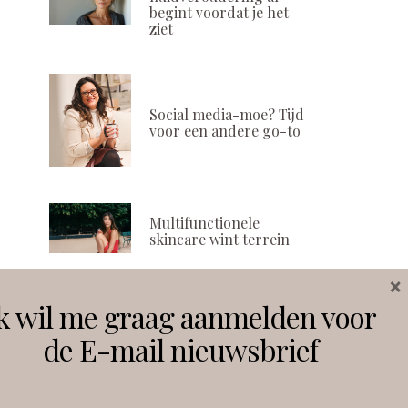
begint voordat je het
ziet
Social media-moe? Tijd
voor een andere go-to
Multifunctionele
skincare wint terrein
×
k wil me graag aanmelden voor
Volg ons
de E-mail nieuwsbrief
Instagram
Facebook