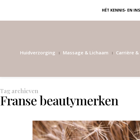
HÉT KENNIS- EN I
Huidverzorging
Massage & Lichaam
Carrière & 
Tag archieven
Franse beautymerken