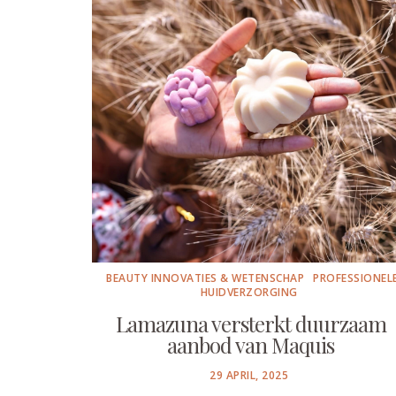
BEAUTY INNOVATIES & WETENSCHAP
PROFESSIONEL
HUIDVERZORGING
Lamazuna versterkt duurzaam
aanbod van Maquis
POSTED
29 APRIL, 2025
ON