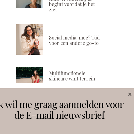
begint voordat je het
ziet
Social media-moe? Tijd
voor een andere go-to
Multifunctionele
skincare wint terrein
×
k wil me graag aanmelden voor
Volg ons
de E-mail nieuwsbrief
Instagram
Facebook