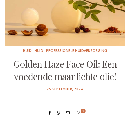
HUID
HUID
PROFESSIONELE HUIDVERZORGING
Golden Haze Face Oil: Een
voedende maar lichte olie!
POSTED
25 SEPTEMBER, 2024
ON
0