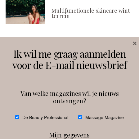
Multifunctionele skincare wint
terrein
×
Volg ons
Ik wil me graag aanmelden
voor de E-mail nieuwsbrief
Instagram
Facebook
Van welke magazines wil je nieuws
ontvangen?
@
debeautyprofessional
De Beauty Professional
Massage Magazine
Mijn gegevens