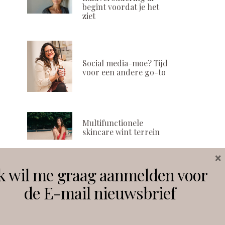
begint voordat je het
ziet
Social media-moe? Tijd
voor een andere go-to
Multifunctionele
skincare wint terrein
×
k wil me graag aanmelden voor
Volg ons
de E-mail nieuwsbrief
Instagram
Facebook