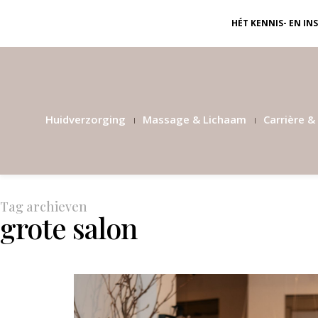
HÉT KENNIS- EN I
Huidverzorging
Massage & Lichaam
Carrière & 
Tag archieven
grote salon