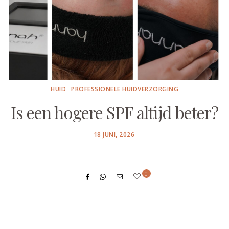
HUID
PROFESSIONELE HUIDVERZORGING
Is een hogere SPF altijd beter?
POSTED
18 JUNI, 2026
ON
0