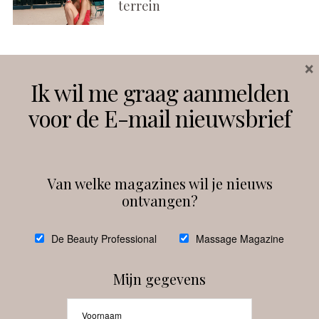
terrein
×
Volg ons
Ik wil me graag aanmelden
voor de E-mail nieuwsbrief
Instagram
Facebook
Van welke magazines wil je nieuws
ontvangen?
@
debeautyprofessional
De Beauty Professional
Massage Magazine
Mijn gegevens