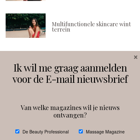
Multifunctionele skincare wint
terrein
×
Volg ons
Ik wil me graag aanmelden
voor de E-mail nieuwsbrief
Instagram
Facebook
Van welke magazines wil je nieuws
ontvangen?
@
debeautyprofessional
De Beauty Professional
Massage Magazine