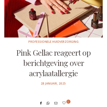
PROFESSIONELE HUIDVERZORGING
Pink Gellac reageert op
berichtgeving over
acrylaatallergie
POSTED
28 JANUARI, 2025
ON
0