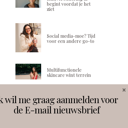
begint voordat je het
ziet
Social media-moe? Tijd
voor een andere go-to
Multifunctionele
skincare wint terrein
×
k wil me graag aanmelden voor
Volg ons
de E-mail nieuwsbrief
Instagram
Facebook