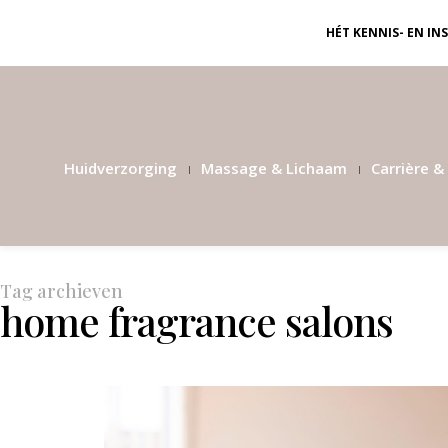
HÉT KENNIS- EN I
Huidverzorging
Massage & Lichaam
Carrière & 
Tag archieven
home fragrance salons