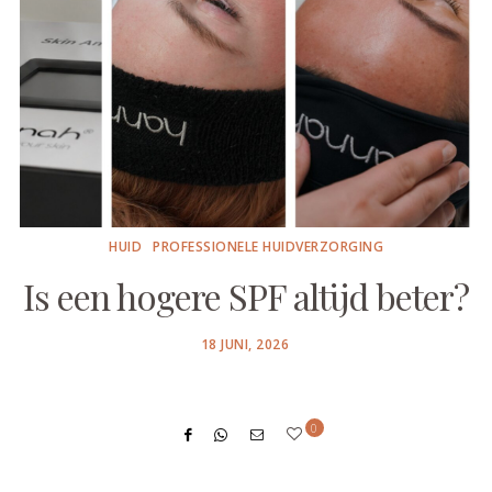
HUID
PROFESSIONELE HUIDVERZORGING
Is een hogere SPF altijd beter?
POSTED
18 JUNI, 2026
ON
0