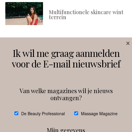
Multifunctionele skincare wint
terrein
×
Volg ons
Ik wil me graag aanmelden
voor de E-mail nieuwsbrief
Instagram
Facebook
Van welke magazines wil je nieuws
ontvangen?
@
debeautyprofessional
De Beauty Professional
Massage Magazine
Mijn gegevens