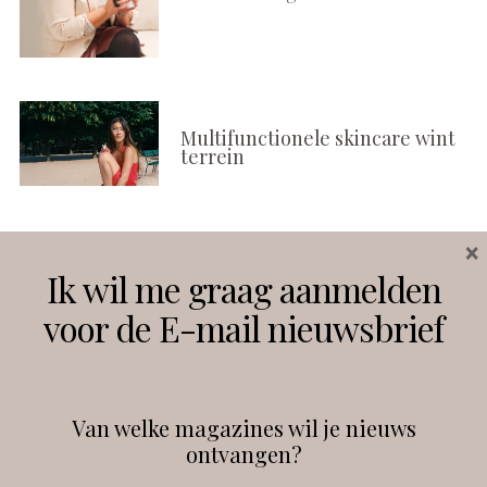
Multifunctionele skincare wint
terrein
×
Volg ons
Ik wil me graag aanmelden
voor de E-mail nieuwsbrief
Instagram
Facebook
Van welke magazines wil je nieuws
ontvangen?
@
debeautyprofessional