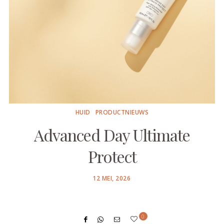
HUID
PRODUCTNIEUWS
Advanced Day Ultimate
Protect
POSTED
12 MEI, 2026
ON
0