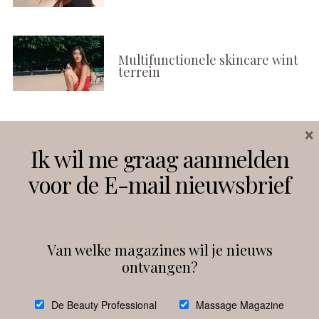
Multifunctionele skincare wint
terrein
×
Volg ons
Ik wil me graag aanmelden
voor de E-mail nieuwsbrief
Instagram
Facebook
Van welke magazines wil je nieuws
ontvangen?
@
debeautyprofessional
De Beauty Professional
Massage Magazine