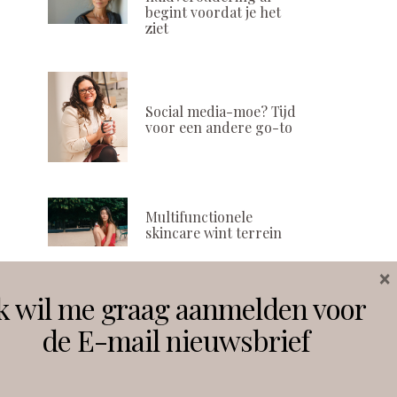
begint voordat je het
ziet
Social media-moe? Tijd
voor een andere go-to
Multifunctionele
skincare wint terrein
×
k wil me graag aanmelden voor
Volg ons
de E-mail nieuwsbrief
Instagram
Facebook