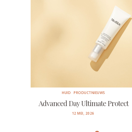
HUID
PRODUCTNIEUWS
Advanced Day Ultimate Protect
POSTED
12 MEI, 2026
ON