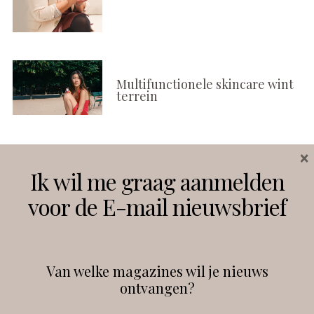
Multifunctionele skincare wint
terrein
×
Volg ons
Ik wil me graag aanmelden
voor de E-mail nieuwsbrief
Instagram
Facebook
Van welke magazines wil je nieuws
ontvangen?
@
debeautyprofessional