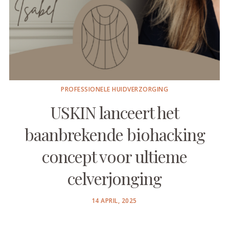
PROFESSIONELE HUIDVERZORGING
USKIN lanceert het
baanbrekende biohacking
concept voor ultieme
celverjonging
POSTED
14 APRIL, 2025
ON