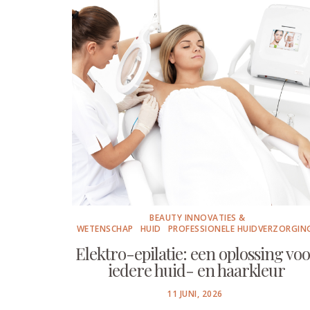
BEAUTY INNOVATIES &
WETENSCHAP
HUID
PROFESSIONELE HUIDVERZORGIN
Elektro-epilatie: een oplossing vo
iedere huid- en haarkleur
POSTED
11 JUNI, 2026
ON