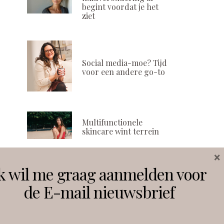
begint voordat je het
ziet
Social media-moe? Tijd
voor een andere go-to
Multifunctionele
skincare wint terrein
×
k wil me graag aanmelden voor
Volg ons
de E-mail nieuwsbrief
Instagram
Facebook